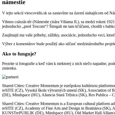
námestie
V tejto sekcii viescovidis.sk sa zastavíme na území siahajúcom od N
Vilmos császár-tér (Námestie cisára Viliama II.), sa medzi rokmi 192
jednoducho „pred Tescom“? Štrngali ste tam kľúčami, chodili s babko
Zaujímajú ma vaše príbehy, zážitky, asociácie, jednoducho veci, ktoré
Výber z komentárov bude použitý ako súčasť medzinárodného projekt
Ako to funguje?
Prezrite si fotografie a keď vám k niektorej z nich niečo napadne, po
zmienku.
Shared Cities: Creative Momentum je európskou kultúrnou platformou
reSITE (CZ), Vysoká škola výtvarných umení (SK), Association of
(DE), Mindspace (HU), Aliancia Stará Tržnica (SK), Res Publica – C
Shared Cities: Creative Momentum is a European cultural platform add
reSITE (CZ), Academy of Fine Arts and Design in Bratislava (SK), 
KUNSTrePUBLIK (DE), Mindspace (HU), Old Market Hall Alliance (S