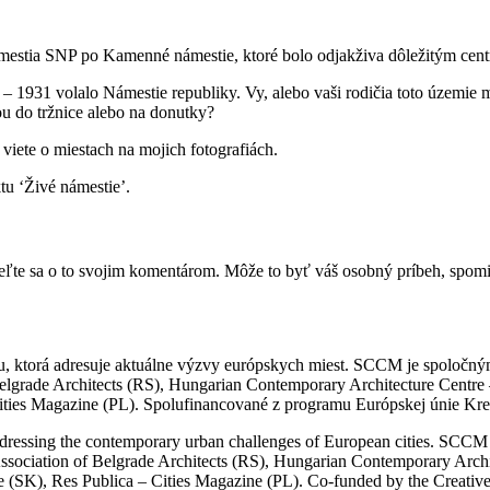
ámestia SNP po Kamenné námestie, ktoré bolo odjakživa dôležitým centro
1 – 1931 volalo Námestie republiky. Vy, alebo vaši rodičia toto územie
u do tržnice alebo na donutky?
 viete o miestach na mojich fotografiách.
u ‘Živé námestie’.
deľte sa o to svojim komentárom. Môže to byť váš osobný príbeh, spomien
, ktorá adresuje aktuálne výzvy európskych miest. SCCM je spoločným
 Belgrade Architects (RS), Hungarian Contemporary Architecture Ce
ities Magazine (PL). Spolufinancované z programu Európskej únie Kre
ressing the contemporary urban challenges of European cities. SCCM is
Association of Belgrade Architects (RS), Hungarian Contemporary Arc
K), Res Publica – Cities Magazine (PL). Co-funded by the Creativ