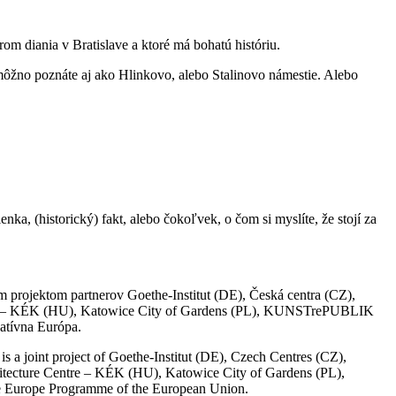
m diania v Bratislave a ktoré má bohatú históriu.
 môžno poznáte aj ako Hlinkovo, alebo Stalinovo námestie. Alebo
ka, (historický) fakt, alebo čokoľvek, o čom si myslíte, že stojí za
 projektom partnerov Goethe-Institut (DE), Česká centra (CZ),
ntre – KÉK (HU), Katowice City of Gardens (PL), KUNSTrePUBLIK
atívna Európa.
 a joint project of Goethe-Institut (DE), Czech Centres (CZ),
hitecture Centre – KÉK (HU), Katowice City of Gardens (PL),
e Europe Programme of the European Union.