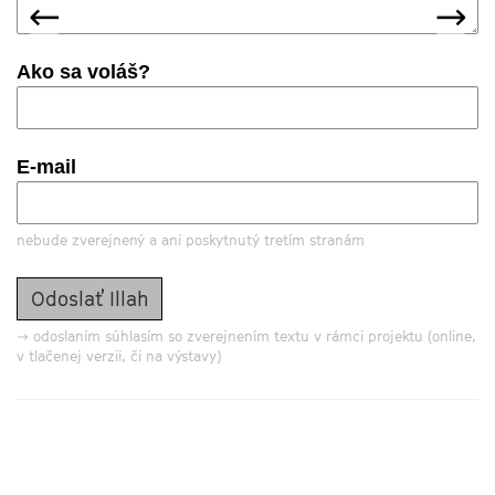
predchádzajúca
nas
←
→
Ako sa voláš?
E-mail
nebude zverejnený a ani poskytnutý tretím stranám
→ odoslaním súhlasím so zverejnením textu v rámci projektu (online,
v tlačenej verzii, či na výstavy)