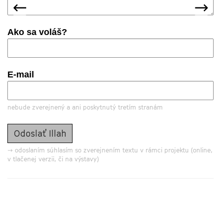
predchádzajúca
nas
←
→
Ako sa voláš?
E-mail
nebude zverejnený a ani poskytnutý tretím stranám
→ odoslaním súhlasím so zverejnením textu v rámci projektu (online,
v tlačenej verzii, či na výstavy)