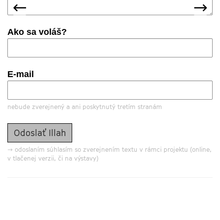
predchádzajúca
nas
←
→
Ako sa voláš?
E-mail
nebude zverejnený a ani poskytnutý tretím stranám
→ odoslaním súhlasím so zverejnením textu v rámci projektu (online,
v tlačenej verzii, či na výstavy)