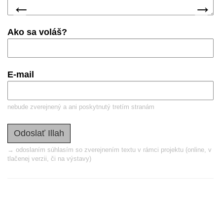
predchádzajúca
nas
←
→
Ako sa voláš?
E-mail
nebude zverejnený a ani poskytnutý tretím stranám
→ odoslaním súhlasím so zverejnením textu v rámci projektu (online, v
tlačenej verzii, či na výstavy)