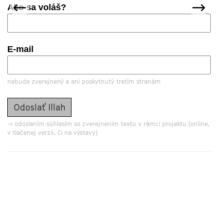
predchádzajúca
nas
←
→
Ako sa voláš?
E-mail
nebude zverejnený a ani poskytnutý tretím stranám
→ odoslaním súhlasím so zverejnením textu v rámci projektu (online,
v tlačenej verzii, či na výstavy)