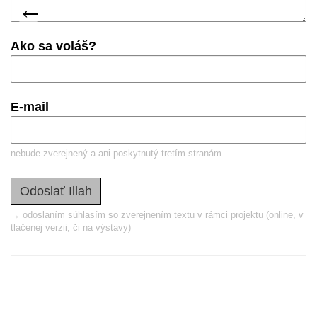
predchádzajúca
←
Ako sa voláš?
E-mail
nebude zverejnený a ani poskytnutý tretím stranám
→ odoslaním súhlasím so zverejnením textu v rámci projektu (online, v
tlačenej verzii, či na výstavy)