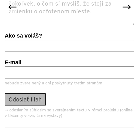
predchádzajúca
nas
←
→
Ako sa voláš?
E-mail
nebude zverejnený a ani poskytnutý tretím stranám
→ odoslaním súhlasím so zverejnením textu v rámci projektu (online,
v tlačenej verzii, či na výstavy)