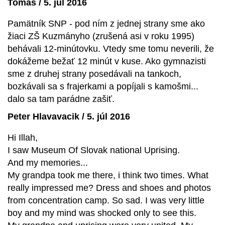
Tomáš / 5. júl 2016
Pamätník SNP - pod ním z jednej strany sme ako
žiaci ZŠ Kuzmányho (zrušená asi v roku 1995)
behávali 12-minútovku. Vtedy sme tomu neverili, že
dokážeme bežať 12 minút v kuse. Ako gymnazisti
sme z druhej strany posedávali na tankoch,
bozkávali sa s frajerkami a popíjali s kamošmi...
dalo sa tam parádne zašiť.
Peter Hlavavacik / 5. júl 2016
Hi Illah,
I saw Museum Of Slovak national Uprising.
And my memories...
My grandpa took me there, i think two times. What
really impressed me? Dress and shoes and photos
from concentration camp. So sad. I was very little
boy and my mind was shocked only to see this.