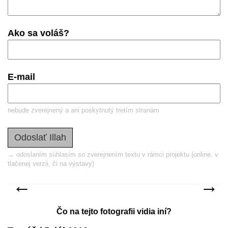
Ako sa voláš?
E-mail
nebude zverejnený a ani poskytnutý tretím stranám
→ odoslaním súhlasím so zverejnením textu v rámci projektu (online, v
tlačenej verzii, či na výstavy)
predchádzajúca
nas
←
→
Čo na tejto fotografii vidia iní?