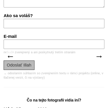
Ako sa voláš?
E-mail
predchádzajúca
nas
←
→
nebude zverejnený a ani poskytnutý tretím stranám
→ odoslaním súhlasím so zverejnením textu v rámci projektu (online, v
tlačenej verzii, či na výstavy)
Čo na tejto fotografii vidia iní?