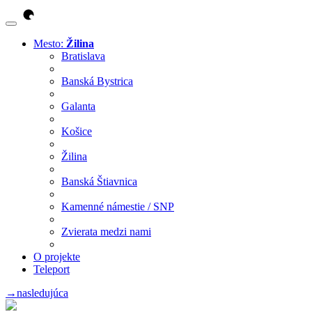
Mesto:
Žilina
Bratislava
Banská Bystrica
Galanta
Košice
Žilina
Banská Štiavnica
Kamenné námestie / SNP
Zvierata medzi nami
O projekte
Teleport
→
nasledujúca