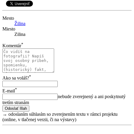
Mesto
Žilina
Miesto
Zilina
*
Komentár
*
Ako sa voláš?
*
E-mail
nebude zverejnený a ani poskytnutý
tretím stranám
→ odoslaním súhlasím so zverejnením textu v rámci projektu
(online, v tlačenej verzii, či na výstavy)