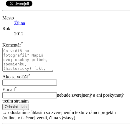
Mesto
Žilina
Rok
2012
*
Komentár
*
Ako sa voláš?
*
E-mail
nebude zverejnený a ani poskytnutý
tretím stranám
→ odoslaním súhlasím so zverejnením textu v rámci projektu
(online, v tlačenej verzii, či na výstavy)