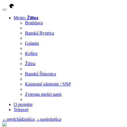
Mesto:
Žilina
Bratislava
Banská Bystrica
Galanta
Košice
Žilina
Banská Štiavnica
Kamenné námestie / SNP
Zvierata medzi nami
O projekte
Teleport
←
predchádzajúca
→
nasledujúca